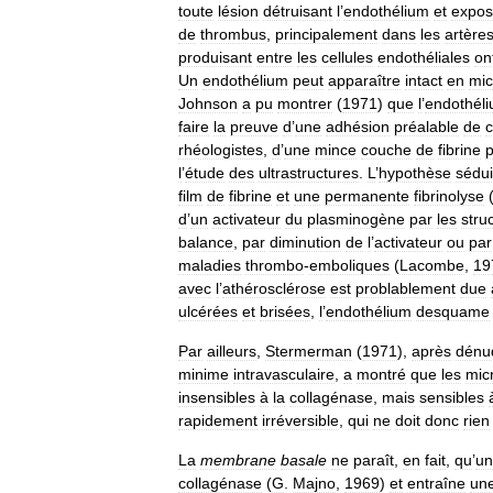
toute
lésion
détruisant
l
’
endothélium
et
expos
de
thrombus
,
principalement
dans
les
artère
produisant
entre
les
cellules
endothéliales
on
Un
endothélium
peut
apparaître
intact
en
mic
Johnson
a
pu
montrer
(
1971
)
que
l
’
endothél
faire
la
preuve
d
’
une
adhésion
préalable
de
rhéologistes
,
d
’
une
mince
couche
de
fibrine
p
l
’
étude
des
ultrastructures
.
L
’
hypothèse
sédu
film
de
fibrine
et
une
permanente
fibrinolyse
d
’
un
activateur
du
plasminogène
par
les
stru
balance
,
par
diminution
de
l
’
activateur
ou
par
maladies
thrombo
-
emboliques
(
Lacombe
,
19
avec
l
’
athérosclérose
est
problablement
due
ulcérées
et
brisées
,
l
’
endothélium
desquame
Par
ailleurs
,
Stermerman
(
1971
),
après
dénu
minime
intravasculaire
,
a
montré
que
les
micr
insensibles
à
la
collagénase
,
mais
sensibles
rapidement
irréversible
,
qui
ne
doit
donc
rien
La
membrane
basale
ne
paraît
,
en
fait
,
qu
’
un
collagénase
(
G
.
Majno
,
1969
)
et
entraîne
un