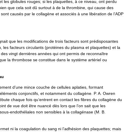
et
les
globules
rouges
;
si
les
plaquettes
,
à
ce
niveau
,
ont
perdu
bien
que
cela
soit
dû
surtout
à
de
la
thrombine
,
qui
cause
des
sont
causés
par
le
collagène
et
associés
à
une
libération
de
l
’
ADP
gnait
que
les
modifications
de
trois
facteurs
sont
prédisposantes
u
,
les
facteurs
circulants
(
protéines
du
plasma
et
plaquettes
)
et
la
des
vingt
dernières
années
qui
ont
permis
de
reconnaître
que
la
thrombose
se
constitue
dans
le
système
artériel
ou
au
rement
d
’
une
mince
couche
de
cellules
aplaties
,
formant
éléments
conjonctifs
,
et
notamment
du
collagène
.
P
.
A
.
Owren
ébute
chaque
fois
qu
’
entrent
en
contact
les
fibres
du
collagène
du
oint
de
vue
doit
être
nuancé
dès
lors
que
l
’
on
sait
que
les
sous
-
endothéliales
non
sensibles
à
la
collagénase
(
M
.
B
.
ermet
ni
la
coagulation
du
sang
ni
l
’
adhésion
des
plaquettes
;
mais