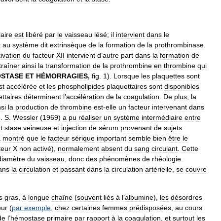
laire
est
libéré
par
le
vaisseau
lésé
;
il
intervient
dans
le
t
au
système
dit
extrinsèque
de
la
formation
de
la
prothrombinase
.
ivation
du
facteur
XII
intervient
d
’
autre
part
dans
la
formation
de
traîner
ainsi
la
transformation
de
la
prothrombine
en
thrombine
qui
STASE
ET
HÉMORRAGIES
,
fig
.
1
).
Lorsque
les
plaquettes
sont
st
accélérée
et
les
phospholipides
plaquettaires
sont
disponibles
ttaires
déterminent
l
’
accélération
de
la
coagulation
.
De
plus
,
la
nsi
la
production
de
thrombine
est
-
elle
un
facteur
intervenant
dans
e
.
S
.
Wessler
(
1969
)
a
pu
réaliser
un
système
intermédiaire
entre
t
stase
veineuse
et
injection
de
sérum
provenant
de
sujets
a
montré
que
le
facteur
sérique
important
semble
bien
être
le
teur
X
non
activé
),
normalement
absent
du
sang
circulant
.
Cette
diamètre
du
vaisseau
,
donc
des
phénomènes
de
rhéologie
.
ans
la
circulation
et
passant
dans
la
circulation
artérielle
,
se
couvre
s
gras
,
à
longue
chaîne
(
souvent
liés
à
l
’
albumine
),
les
désordres
eur
(
par
exemple
,
chez
certaines
femmes
prédisposées
,
au
cours
de
l
’
hémostase
primaire
par
rapport
à
la
coagulation
,
et
surtout
les