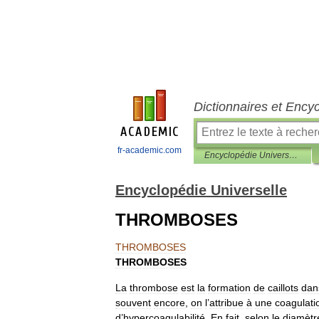
Dictionnaires et Ency
fr-academic.com
Encyclopédie Universelle
Encyclopédie Universelle
THROMBOSES
THROMBOSES
THROMBOSES
La
thrombose
est
la
formation
de
caillots
dan
souvent
encore
,
on
l
’
attribue
à
une
coagulati
d
’
hypercoagulabilité
.
En
fait
,
selon
le
diamètr