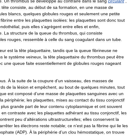
e
.
Un
thrombus
se
développe
au
contraire
dans
le
sang
circulant
,
a
tête
consiste
,
au
début
de
sa
formation
,
en
une
masse
de
ules
blancs
,
quelques
globules
rouges
et
seulement
une
petite
fibrine
entre
les
plaquettes
isolées:
les
plaquettes
sont
donc
tout
endothélial
,
puis
elles
s
’
agrègent
entre
elles
et
enfin
,
e
.
La
structure
de
la
queue
du
thrombus
,
qui
consiste
ules
rouges
,
ressemble
à
celle
du
sang
coagulant
dans
un
tube
.
eur
est
la
tête
plaquettaire
,
tandis
que
la
queue
fibrineuse
ne
ns
le
système
veineux
,
la
tête
plaquettaire
du
thrombus
peut
être
ec
une
queue
faite
essentiellement
de
globules
rouges
nageant
bus
.
À
la
suite
de
la
coupure
d
’
un
vaisseau
,
des
masses
de
rds
de
la
lésion
et
empêchent
,
au
bout
de
quelques
minutes
,
tout
que
est
composé
d
’
une
masse
de
plaquettes
sanguines
avec
un
la
périphérie
;
les
plaquettes
,
mises
au
contact
du
tissu
conjonctif
plus
grande
part
de
leur
contenu
cytoplasmique
et
ont
souvent
;
en
contraste
avec
les
plaquettes
adhérant
au
tissu
conjonctif
,
les
ontrent
peu
d
’
altérations
ultrastructurelles
;
elles
conservent
la
arrêter
les
électrons
reste
notable
;
ce
n
’
est
pas
la
fibrine
qui
lie
les
osphate
(
ADP
).
À
la
périphérie
d
’
un
clou
hémostatique
,
on
trouve