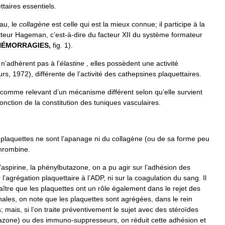
ttaires
essentiels
.
eau
,
le
collagène
est
celle
qui
est
la
mieux
connue
;
il
participe
à
la
cteur
Hageman
,
c
’
est
-
à
-
dire
du
facteur
XII
du
système
formateur
HÉMORRAGIES
,
fig
.
1
).
n
’
adhèrent
pas
à
l
’
élastine
,
elles
possèdent
une
activité
urs
,
1972
),
différente
de
l
’
activité
des
cathepsines
plaquettaires
.
comme
relevant
d
’
un
mécanisme
différent
selon
qu
’
elle
survient
fonction
de
la
constitution
des
tuniques
vasculaires
.
plaquettes
ne
sont
l
’
apanage
ni
du
collagène
(
ou
de
sa
forme
peu
hrombine
.
’
aspirine
,
la
phénylbutazone
,
on
a
pu
agir
sur
l
’
adhésion
des
r
l
’
agrégation
plaquettaire
à
l
’
ADP
,
ni
sur
la
coagulation
du
sang
.
Il
ître
que
les
plaquettes
ont
un
rôle
également
dans
le
rejet
des
nales
,
on
note
que
les
plaquettes
sont
agrégées
,
dans
le
rein
s
;
mais
,
si
l
’
on
traite
préventivement
le
sujet
avec
des
stéroïdes
azone
)
ou
des
immuno
-
suppresseurs
,
on
réduit
cette
adhésion
et