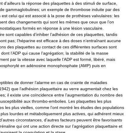
nt
d
’
ailleurs
la
réponse
des
plaquettes
à
des
stimuli
de
surface
,
de
gammaglobulines
;
un
exemple
de
thrombose
induite
par
des
s
est
celui
qui
est
associé
à
la
pose
de
prothèses
valvulaires:
les
sent
des
changements
qui
sont
les
mêmes
que
ceux
que
l
’
on
mostatiques
formés
en
réponse
à
une
lésion
vasculaire
.
ire
sont
capables
d
’
inhiber
l
’
adhésion
de
ces
plaquettes
,
tandis
sont
pas
;
l
’
héparine
est
efficace
à
des
doses
n
’
entraînant
aucune
ions
des
plaquettes
au
contact
de
ces
différentes
surfaces
sont
,
dont
l
’
ADP
qui
cause
l
’
agrégation
;
la
stabilité
de
la
masse
ement
par
la
vitesse
avec
laquelle
l
’
ADP
est
formé
,
libéré
,
mais
osphorylé
en
adénosine
monophosphate
(
AMP
)
puis
en
ptibles
de
donner
l
’
alarme
en
cas
de
crainte
de
maladies
1942
)
que
l
’
adhésion
plaquettaire
au
verre
augmentait
chez
les
les
;
il
existe
une
coïncidence
entre
l
’
augmentation
du
nombre
des
susceptibilité
aux
thrombo
-
embolies
.
Les
plaquettes
les
plus
es
les
plus
vieilles
,
comme
l
’
ont
montré
les
études
des
populations
,
plus
lourdes
et
métaboliquement
plus
actives
,
qui
adhérent
mieux
d
’
autres
circonstances
,
d
’
autres
facteurs
peuvent
être
favorisants
rénaline
qui
ont
une
action
directe
sur
l
’
agrégation
plaquettaire
et
favorisent
la
coagulation
et
la
stase
.