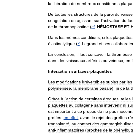
la
libération
de
nombreux
constituants
plaque
De
toutes
les
structures
de
la
paroi
du
vaiss
coagulation
en
agissant
sur
l
’
activation
du
fa
de
la
thromboplastine
(
cf
.
HÉMOSTASE
ET
Dans
les
mêmes
conditions
,
si
les
plaquettes
élastinolytique
(
Y
.
Legrand
et
ses
collaborate
En
conclusion
,
il
faut
concevoir
la
thrombose
dans
des
vaisseaux
artériels
ou
veineux
,
en
Interaction
surfaces
-
plaquettes
Les
modifications
irréversibles
subies
par
les
polymérisée
,
la
membrane
basale
),
ni
de
la
t
Grâce
à
l
’
action
de
certaines
drogues
,
telles
l
plaquettes
au
collagène
sans
intervenir
ni
su
est
important
à
ce
propos
de
ne
pas
méconna
greffes:
en
effet
,
avant
le
rejet
des
greffes
ré
transplanté
,
au
contact
des
gammaglobuline
anti
-
inflammatoires
(
proches
de
la
phénylbut