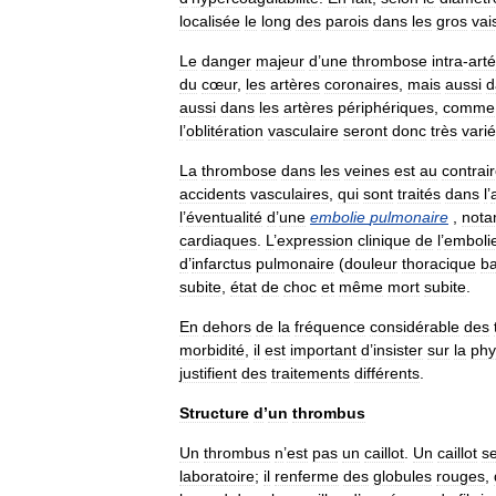
localisée
le
long
des
parois
dans
les
gros
vai
Le
danger
majeur
d
’
une
thrombose
intra
-
arté
du
cœur
,
les
artères
coronaires
,
mais
aussi
d
aussi
dans
les
artères
périphériques
,
comme
l
’
oblitération
vasculaire
seront
donc
très
vari
La
thrombose
dans
les
veines
est
au
contrai
accidents
vasculaires
,
qui
sont
traités
dans
l
’
l
’
éventualité
d
’
une
embolie
pulmonaire
,
not
cardiaques
.
L
’
expression
clinique
de
l
’
emboli
d
’
infarctus
pulmonaire
(
douleur
thoracique
b
subite
,
état
de
choc
et
même
mort
subite
.
En
dehors
de
la
fréquence
considérable
des
morbidité
,
il
est
important
d
’
insister
sur
la
phy
justifient
des
traitements
différents
.
Structure
d
’
un
thrombus
Un
thrombus
n
’
est
pas
un
caillot
.
Un
caillot
s
laboratoire
;
il
renferme
des
globules
rouges
,