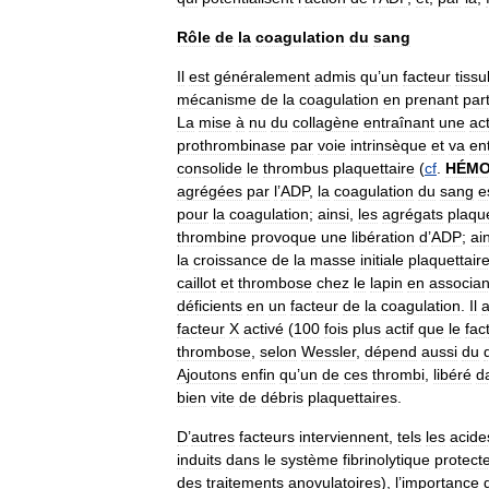
Rôle
de
la
coagulation
du
sang
Il
est
généralement
admis
qu
’
un
facteur
tissu
mécanisme
de
la
coagulation
en
prenant
par
La
mise
à
nu
du
collagène
entraînant
une
act
prothrombinase
par
voie
intrinsèque
et
va
en
consolide
le
thrombus
plaquettaire
(
cf
.
HÉMO
agrégées
par
l
’
ADP
,
la
coagulation
du
sang
e
pour
la
coagulation
;
ainsi
,
les
agrégats
plaque
thrombine
provoque
une
libération
d
’
ADP
;
ai
la
croissance
de
la
masse
initiale
plaquettair
caillot
et
thrombose
chez
le
lapin
en
associan
déficients
en
un
facteur
de
la
coagulation
.
Il
facteur
X
activé
(
100
fois
plus
actif
que
le
fac
thrombose
,
selon
Wessler
,
dépend
aussi
du
Ajoutons
enfin
qu
’
un
de
ces
thrombi
,
libéré
d
bien
vite
de
débris
plaquettaires
.
D
’
autres
facteurs
interviennent
,
tels
les
acide
induits
dans
le
système
fibrinolytique
protect
des
traitements
anovulatoires
),
l
’
importance