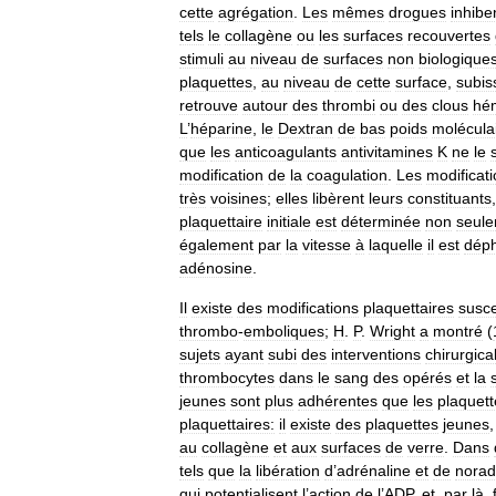
cette
agrégation
.
Les
mêmes
drogues
inhibe
tels
le
collagène
ou
les
surfaces
recouvertes
stimuli
au
niveau
de
surfaces
non
biologique
plaquettes
,
au
niveau
de
cette
surface
,
subis
retrouve
autour
des
thrombi
ou
des
clous
hé
L
’
héparine
,
le
Dextran
de
bas
poids
molécula
que
les
anticoagulants
antivitamines
K
ne
le
modification
de
la
coagulation
.
Les
modificat
très
voisines
;
elles
libèrent
leurs
constituants
plaquettaire
initiale
est
déterminée
non
seul
également
par
la
vitesse
à
laquelle
il
est
déph
adénosine
.
Il
existe
des
modifications
plaquettaires
susce
thrombo
-
emboliques
;
H
.
P
.
Wright
a
montré
(
sujets
ayant
subi
des
interventions
chirurgica
thrombocytes
dans
le
sang
des
opérés
et
la
jeunes
sont
plus
adhérentes
que
les
plaquett
plaquettaires:
il
existe
des
plaquettes
jeunes
au
collagène
et
aux
surfaces
de
verre
.
Dans
tels
que
la
libération
d
’
adrénaline
et
de
norad
qui
potentialisent
l
’
action
de
l
’
ADP
,
et
,
par
là
,