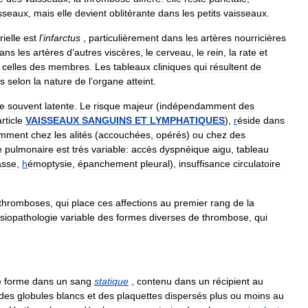
sseaux
,
mais
elle
devient
oblitérante
dans
les
petits
vaisseaux
.
rielle
est
l
’
infarctus
,
particulièrement
dans
les
artères
nourricières
ans
les
artères
d
’
autres
viscères
,
le
cerveau
,
le
rein
,
la
rate
et
celles
des
membres
.
Les
tableaux
cliniques
qui
résultent
de
és
selon
la
nature
de
l
’
organe
atteint
.
re
souvent
latente
.
Le
risque
majeur
(
indépendamment
des
article
VAISSEAUX
SANGUINS
ET
LYMPHATIQUES
),
r
éside
dans
amment
chez
les
alités
(
accouchées
,
opérés
)
ou
chez
des
e
pulmonaire
est
très
variable:
accès
dyspnéique
aigu
,
tableau
asse
,
h
émoptysie
,
épanchement
pleural
),
insuffisance
circulatoire
thromboses
,
qui
place
ces
affections
au
premier
rang
de
la
siopathologie
variable
des
formes
diverses
de
thrombose
,
qui
e
forme
dans
un
sang
statique
,
contenu
dans
un
récipient
au
des
globules
blancs
et
des
plaquettes
dispersés
plus
ou
moins
au