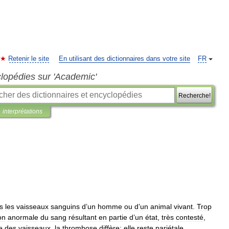
Retenir le site
En utilisant des dictionnaires dans votre site
FR
clopédies sur 'Academic'
Recherche!
interprétations
s
les
vaisseaux
sanguins
d
’
un
homme
ou
d
’
un
animal
vivant
.
Trop
on
anormale
du
sang
résultant
en
partie
d
’
un
état
,
très
contesté
,
e
des
vaisseaux
,
la
thrombose
diffère:
elle
reste
pariétale
,