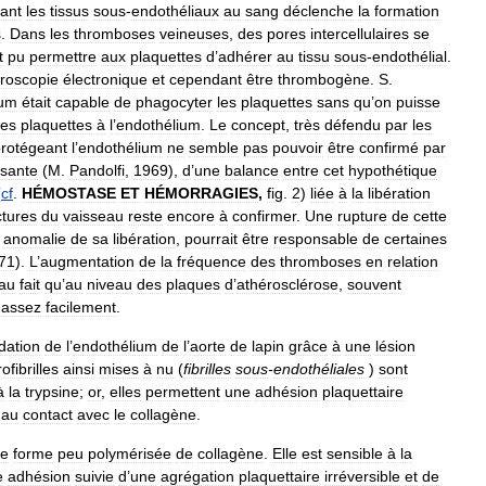
ant
les
tissus
sous
-
endothéliaux
au
sang
déclenche
la
formation
s
.
Dans
les
thromboses
veineuses
,
des
pores
intercellulaires
se
t
pu
permettre
aux
plaquettes
d
’
adhérer
au
tissu
sous
-
endothélial
.
roscopie
électronique
et
cependant
être
thrombogène
.
S
.
ium
était
capable
de
phagocyter
les
plaquettes
sans
qu
’
on
puisse
ces
plaquettes
à
l
’
endothélium
.
Le
concept
,
très
défendu
par
les
rotégeant
l
’
endothélium
ne
semble
pas
pouvoir
être
confirmé
par
isante
(
M
.
Pandolfi
,
1969
),
d
’
une
balance
entre
cet
hypothétique
(
cf
.
HÉMOSTASE
ET
HÉMORRAGIES
,
fig
.
2
)
liée
à
la
libération
ctures
du
vaisseau
reste
encore
à
confirmer
.
Une
rupture
de
cette
anomalie
de
sa
libération
,
pourrait
être
responsable
de
certaines
71
).
L
’
augmentation
de
la
fréquence
des
thromboses
en
relation
au
fait
qu
’
au
niveau
des
plaques
d
’
athérosclérose
,
souvent
assez
facilement
.
dation
de
l
’
endothélium
de
l
’
aorte
de
lapin
grâce
à
une
lésion
ofibrilles
ainsi
mises
à
nu
(
fibrilles
sous
-
endothéliales
)
sont
à
la
trypsine
;
or
,
elles
permettent
une
adhésion
plaquettaire
au
contact
avec
le
collagène
.
e
forme
peu
polymérisée
de
collagène
.
Elle
est
sensible
à
la
e
adhésion
suivie
d
’
une
agrégation
plaquettaire
irréversible
et
de