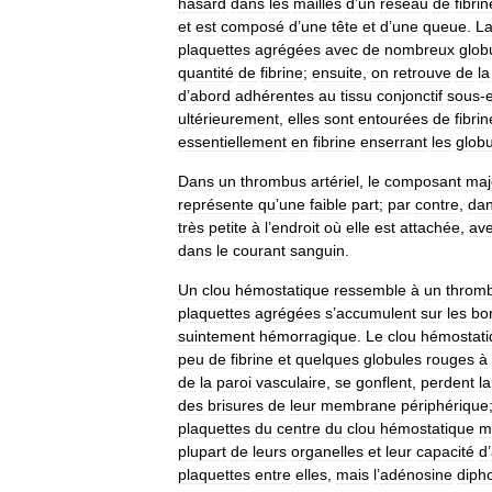
hasard
dans
les
mailles
d
’
un
réseau
de
fibrin
et
est
composé
d
’
une
tête
et
d
’
une
queue
.
L
plaquettes
agrégées
avec
de
nombreux
glob
quantité
de
fibrine
;
ensuite
,
on
retrouve
de
la
d
’
abord
adhérentes
au
tissu
conjonctif
sous
-
ultérieurement
,
elles
sont
entourées
de
fibrin
essentiellement
en
fibrine
enserrant
les
glob
Dans
un
thrombus
artériel
,
le
composant
maj
représente
qu
’
une
faible
part
;
par
contre
,
da
très
petite
à
l
’
endroit
où
elle
est
attachée
,
av
dans
le
courant
sanguin
.
Un
clou
hémostatique
ressemble
à
un
throm
plaquettes
agrégées
s
’
accumulent
sur
les
bo
suintement
hémorragique
.
Le
clou
hémostati
peu
de
fibrine
et
quelques
globules
rouges
à
de
la
paroi
vasculaire
,
se
gonflent
,
perdent
la
des
brisures
de
leur
membrane
périphérique
plaquettes
du
centre
du
clou
hémostatique
m
plupart
de
leurs
organelles
et
leur
capacité
d
’
plaquettes
entre
elles
,
mais
l
’
adénosine
diph