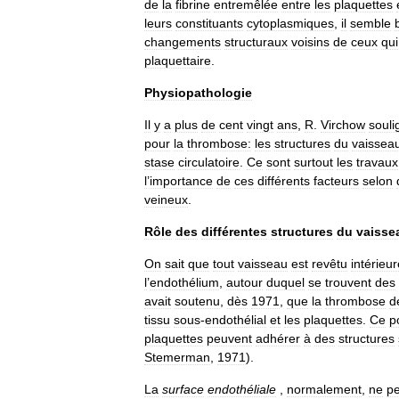
de
la
fibrine
entremêlée
entre
les
plaquettes
leurs
constituants
cytoplasmiques
,
il
semble
changements
structuraux
voisins
de
ceux
qui
plaquettaire
.
Physiopathologie
Il
y
a
plus
de
cent
vingt
ans
,
R
.
Virchow
souli
pour
la
thrombose:
les
structures
du
vaissea
stase
circulatoire
.
Ce
sont
surtout
les
travaux
l
’
importance
de
ces
différents
facteurs
selon
veineux
.
Rôle
des
différentes
structures
du
vaisse
On
sait
que
tout
vaisseau
est
revêtu
intérieu
l
’
endothélium
,
autour
duquel
se
trouvent
des
avait
soutenu
,
dès
1971
,
que
la
thrombose
d
tissu
sous
-
endothélial
et
les
plaquettes
.
Ce
p
plaquettes
peuvent
adhérer
à
des
structures
Stemerman
,
1971
).
La
surface
endothéliale
,
normalement
,
ne
p